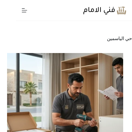
لتجاوز
لى
لمحتوى
حي الياسمين