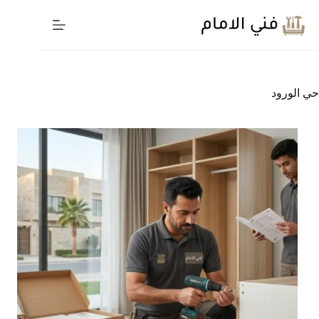
لتجاوز
لى
لمحتوى
حي الورود